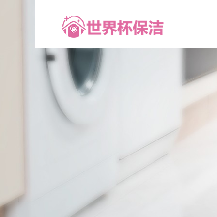
世
界
杯
正
规
科
技
有
限
公
司
-
赛
事
清
洁
与
环
保
服
务
领
先
品
牌