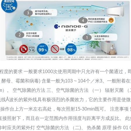
度的要求 一般要求1000次使用周期中只允许有一个菌通过，即经
酵母、霉菌和病毒) 含量一般为103 ~ 104个／米3。一般附
μm）。 空气除菌的方法 三、空气除菌的方法 （一） 辐射灭菌 （
外光线Å波长的紫外线具有极强烈的杀菌效力，它的主要作用是使
在操作台上方一米左右高处，每次照射15-30min既可。 注意
直接照射下，而且在一定范围内作用强度与距离平方成反比。 此
关闭紫外灯 空气除菌的方法 （二)、 热杀菌 原理 操作 01