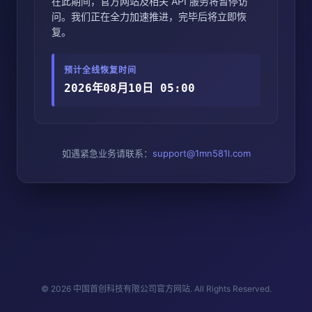
在此期间，官方网站及相关 API 服务将暂停访
问。我们正在全力加速推进，完毕后将立即恢
复。
预计全线恢复时间
2026年08月10日 05:00
如遇紧急业务请联系：
support@1mn581l.com
© 2026 中国首创科技有限公司官方网站. All Rights Reserved.