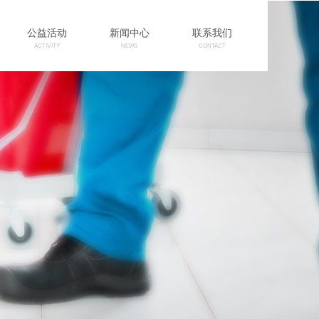
公益活动
新闻中心
联系我们
ACTIVITY
NEWS
CONTACT