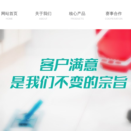
网站首页
关于我们
核心产品
赛事合作
HOME
ABOUT
PRODUCTS
COOPERATION