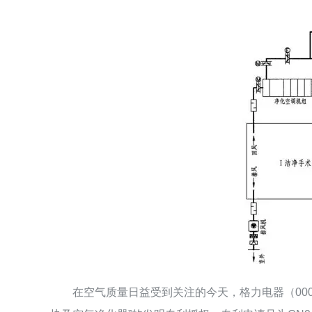
在空气质量日益受到关注的今天，格力电器（000