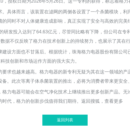
.0，授权日期为2026年5月26日。这一专利的获得，标志着格
。具体而言，该装置在滤网的两侧各设置了一个杀菌模块，利用
菌的同时不对人体健康造成影响，真正实现了安全与高效的完美
的研发投入达到了64.63亿元，尽管同比略有下降，但公司在
。这一数据不仅反映了格力在技术创新上的持续努力，也展示了其在
设方面也不甘落后。根据统计，珠海格力电器股份有限公司已对外
其在科技创新和市场运作方面的强大实力。
要求也越来越高。格力电器的新专利无疑为其在这一领域的产品
设备。此次等离子体杀菌装置的推出，必将为消费者带来更安全
格力电器可能会在空气净化技术上继续推出更多创新产品。无论
的时代，格力的创新步伐值得我们期待。返回搜狐，查看更多
返回列表