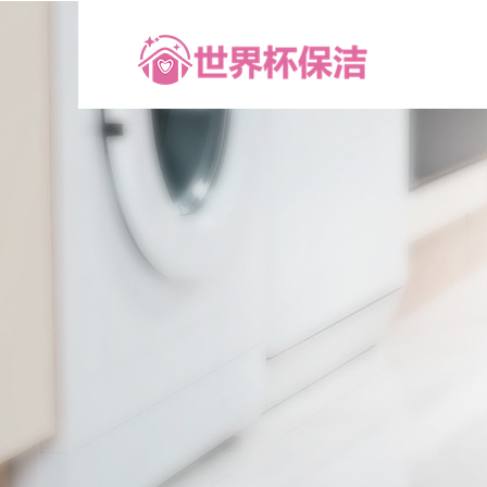
世
界
杯
正
规
科
技
有
限
公
司
-
赛
事
清
洁
与
环
保
服
务
领
先
品
牌