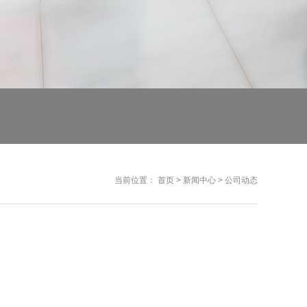
当前位置：
首页
>
新闻中心
>
公司动态