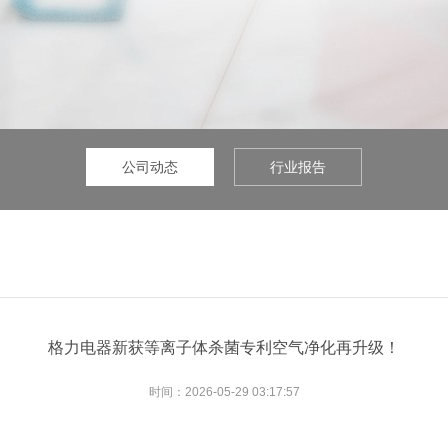
公司动态
行业报告
格力电器新获等离子体杀菌专利空气净化再升级！
时间：2026-05-29 03:17:57