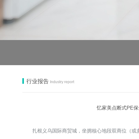
行业报告
Industry report
忆家美点断式PE保鲜
扎根义乌国际商贸城，坐拥核心地段双商位（或多