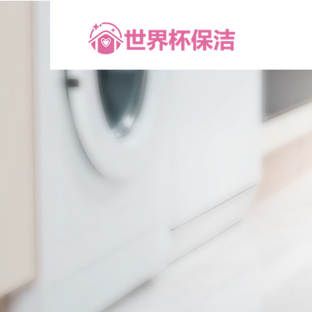
世
界
杯
正
规
科
技
有
限
公
司
-
赛
事
清
洁
与
环
保
服
务
领
先
品
牌