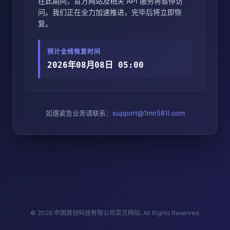
在此期间，官方网站及相关 API 服务将暂停访
问。我们正在全力加速推进，完毕后将立即恢
复。
预计全线恢复时间
2026年08月08日 05:00
如遇紧急业务请联系：
support@1mn581l.com
© 2026 中国首创科技有限公司官方网站. All Rights Reserved.