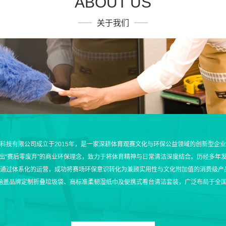
ABOUT US
关于我们
科技有限公司成立于2015年，是一家深耕体育观赛文化与环保公益领域的创新型企
出“赛后零废弃”的商业环保理念，致力于将体育精神与日常清洁深度结合。历经多年
通过体系化的运营，成功将赛场环保意识转化为兼顾实用性与文化附加值的消费级产
涵盖品牌定制折叠垃圾袋、高标准柔韧湿纸巾及便携式看台清洁套装，广泛布局于全国重