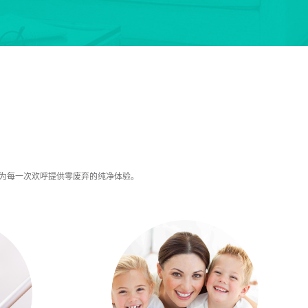
为每一次欢呼提供零废弃的纯净体验。