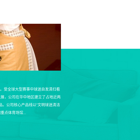
业。受全球大型赛事中球迷自发清扫看
发展，公司在华中地区建立了占地近两
品。公司核心产品线以“文明球迷清洁
点体育场馆...