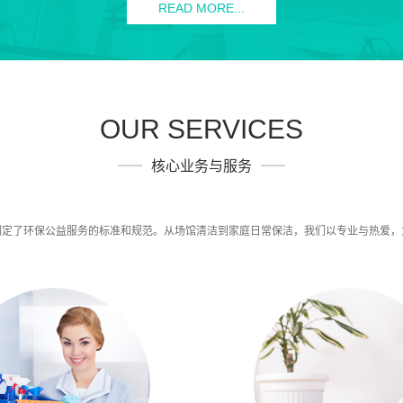
READ MORE...
OUR SERVICES
核心业务与服务
制定了环保公益服务的标准和规范。从场馆清洁到家庭日常保洁，我们以专业与热爱，