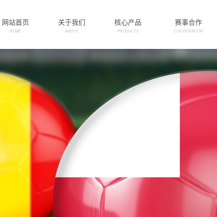
网站首页
关于我们
核心产品
赛事合作
HOME
ABOUT
PRODUCTS
COOPERATION