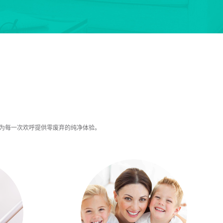
为每一次欢呼提供零废弃的纯净体验。