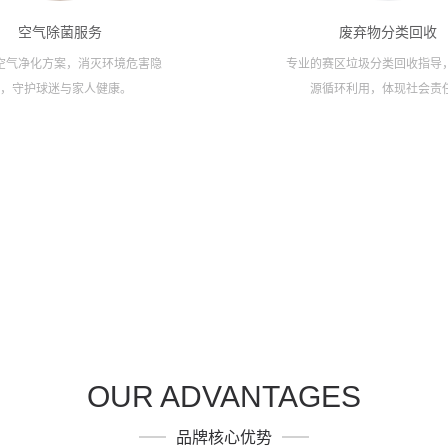
空气除菌服务
废弃物分类回收
空气净化方案，消灭环境危害隐
专业的赛区垃圾分类回收指导
，守护球迷与家人健康。
源循环利用，体现社会责
OUR ADVANTAGES
品牌核心优势