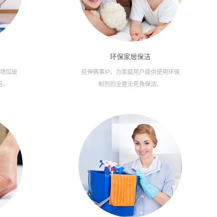
环保家居保洁
事场馆玻
延伸赛事IP，为家庭用户提供使用环保
污。
制剂的全屋无死角保洁。