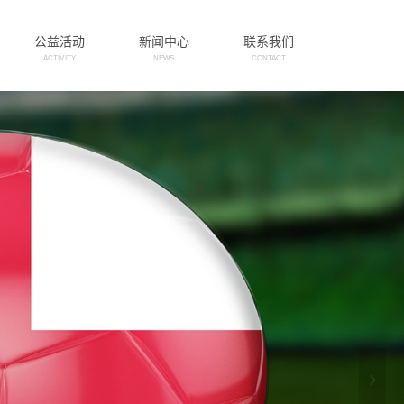
公益活动
新闻中心
联系我们
ACTIVITY
NEWS
CONTACT