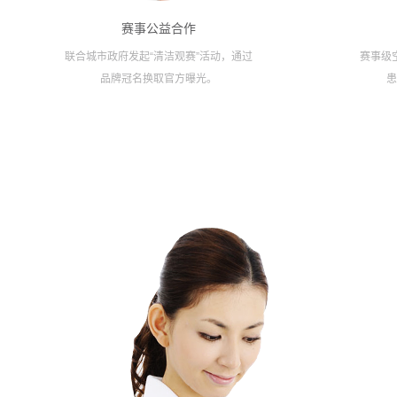
赛事公益合作
联合城市政府发起“清洁观赛”活动，通过
赛事级
品牌冠名换取官方曝光。
患