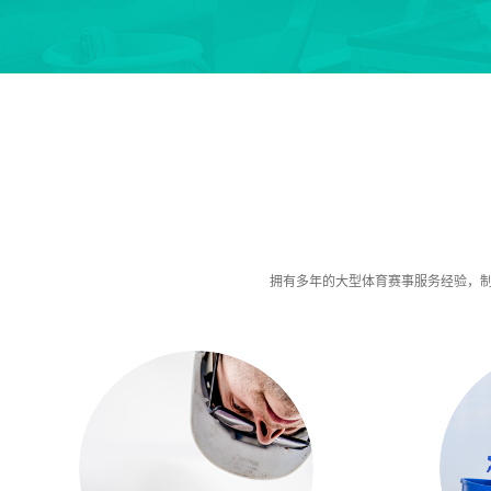
拥有多年的大型体育赛事服务经验，