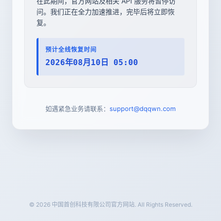
在此期间，官方网站及相关 API 服务将暂停访
问。我们正在全力加速推进，完毕后将立即恢
复。
预计全线恢复时间
2026年08月10日 05:00
如遇紧急业务请联系：
support@dqqwn.com
© 2026 中国首创科技有限公司官方网站. All Rights Reserved.