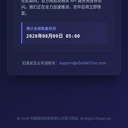
在此期间，官方网站及相关 API 服务将暂停访
问。我们正在全力加速推进，完毕后将立即恢
复。
预计全线恢复时间
2026年08月09日 05:00
如遇紧急业务请联系：
support@z5e9at57xo.com
© 2026 中国首创科技有限公司官方网站. All Rights Reserved.