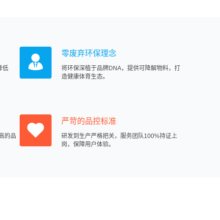
零废弃环保理念
降低
将环保深植于品牌DNA，提供可降解物料，打
造健康体育生态。
严苛的品控标准
高的品
研发到生产严格把关，服务团队100%持证上
岗，保障用户体验。