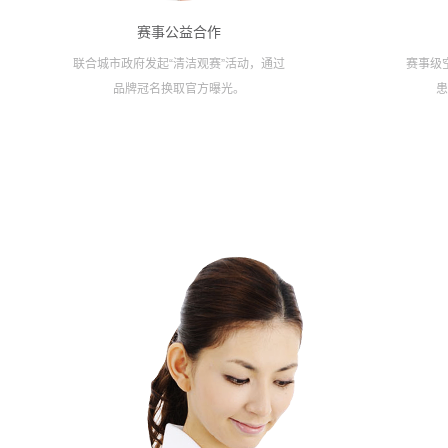
赛事公益合作
联合城市政府发起“清洁观赛”活动，通过
赛事级
品牌冠名换取官方曝光。
患