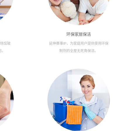
环保家居保洁
事场馆玻
延伸赛事IP，为家庭用户提供使用环保
污。
制剂的全屋无死角保洁。