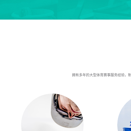
拥有多年的大型体育赛事服务经验，