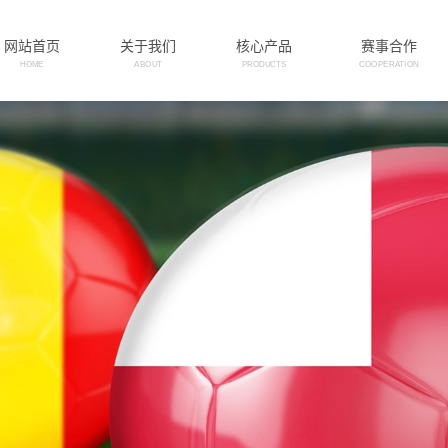
网站首页
关于我们
核心产品
赛事合作
HOME
ABOUT
PRODUCTS
COOPERATION