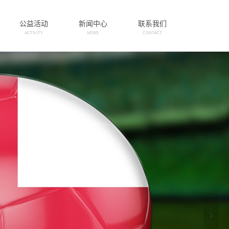
公益活动
新闻中心
联系我们
ACTIVITY
NEWS
CONTACT