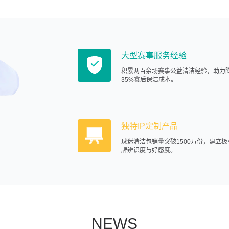
大型赛事服务经验
积累两百余场赛事公益清洁经验，助力
35%赛后保洁成本。
独特IP定制产品
球迷清洁包销量突破1500万份，建立极
牌辨识度与好感度。
NEWS