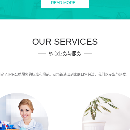
READ MORE...
OUR SERVICES
核心业务与服务
制定了环保公益服务的标准和规范。从场馆清洁到家庭日常保洁，我们以专业与热爱，