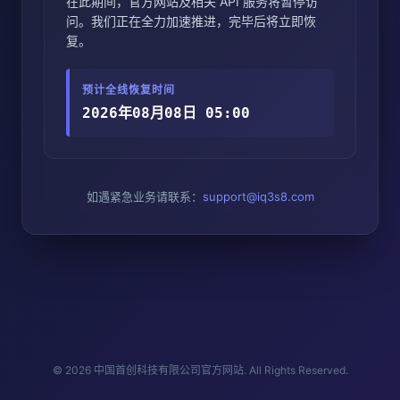
在此期间，官方网站及相关 API 服务将暂停访
问。我们正在全力加速推进，完毕后将立即恢
复。
预计全线恢复时间
2026年08月08日 05:00
如遇紧急业务请联系：
support@iq3s8.com
© 2026 中国首创科技有限公司官方网站. All Rights Reserved.